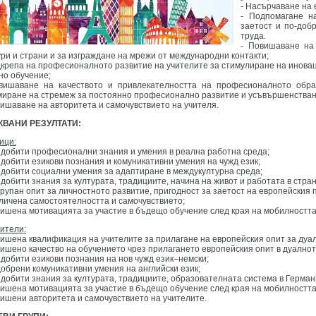
- Насърчаване на 
- Подпомагане на
заетост и по-доб
труда.
- Повишаване на 
ури и страни и за изграждане на мрежи от международни контакти;
дкрепа на професионалното развитие на учителите за стимулиране на иновац
но обучение;
вишаване на качеството и привлекателността на професионалното обра
иране на стремеж за постоянно професионално развитие и усъвършенстван
вишаване на авторитета и самочувствието на учителя.
КВАНИ РЕЗУЛТАТИ:
ици:
идобити професионални знания и умения в реална работна среда;
идобити езикови познания и комуникативни умения на чужд език;
идобити социални умения за адаптиране в междукултурна среда;
идобити знания за културата, традициите, начина на живот и работата в стран
трупан опит за личностното развитие, пригодност за заетост на европейския 
еличена самостоятелността и самочувствието;
вишена мотивацията за участие в бъдещо обучение след края на мобилността
чители:
вишена квалификация на учителите за прилагане на европейския опит за дуа
вишено качество на обучението чрез прилагането европейския опит в дуалнот
идобити езикови познания на нов чужд език–немски;
добрени комуникативни умения на английски език;
идобити знания за културата, традициите, образователната система в Герман
вишена мотивацията за участие в бъдещо обучение след края на мобилността
вишени авторитета и самочувствието на учителите.