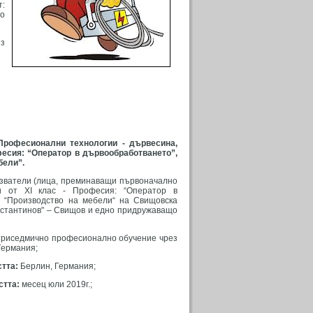
т:
о
ез
Професионални технологии - дървесина,
фесия: “Оператор в дървообработването”,
бели”.
лзватели (лица, преминаващи първоначално
и от XI клас - Професия: “Оператор в
: “Производство на мебели“ на Свищовска
стантинов" – Свищов и едно придружаващо
триседмично професионално обучение чрез
Германия;
стта:
Берлин, Германия;
стта:
месец юли 2019г.;