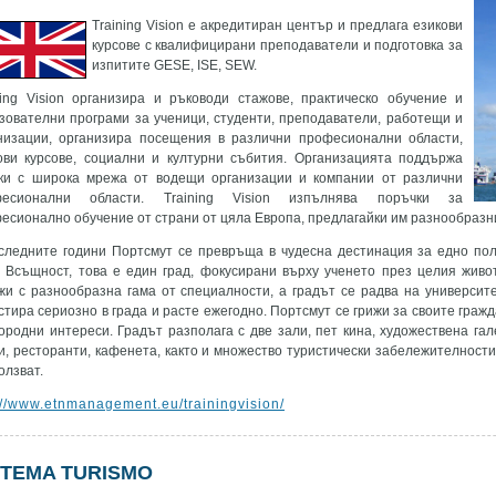
Training Vision е акредитиран център и предлага езикови
курсове с квалифицирани преподаватели и подготовка за
изпитите GESE, ISE, SEW.
ning Vision организира и ръководи стажове, практическо обучение и
зователни програми за ученици, студенти, преподаватели, работещи и
низации, организира посещения в различни професионални области,
ови курсове, социални и културни събития. Организацията поддържа
ки с широка мрежа от водещи организации и компании от различни
фесионални области. Training Vision изпълнява поръчки за
есионално обучение от страни от цяла Европа, предлагайки им разнообразн
следните години Портсмут се превръща в чудесна дестинация за едно пол
. Всъщност, това е един град, фокусирани върху ученето през целия живо
жи с разнообразна гама от специалности, а градът се радва на университе
стира сериозно в града и расте ежегодно. Портсмут се грижи за своите гражд
ородни интереси. Градът разполага с две зали, пет кина, художествена гал
и, ресторанти, кафенета, както и множество туристически забележителности
олзват.
://www.etnmanagement.eu/trainingvision/
STEMA TURISMO