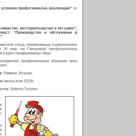
а успешна професионална реализация”
се
лиерство, ресторантьорство и кетъринг”,
лност: “Производство и обсл
ужване в
”.
лзватели (лица, преминаващи първоначално
т XI клас на Свищовска професионална
в и едно придружаващо лице;
иседмично професионално обучение чрез
лия;
а:
Римини, Италия;
а:
месец юли 2019г.;
стта:
Sistema Turismo.
:
:
:
но
ни
а,