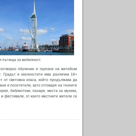
и пътища за мобилност.
зотворно обучение и трупане на житейски
т. Градът и околностите има различни 16+
т от световна класа, който продължава да
ани и посетители, като отговаря на техните
ерия, библиотеки, пазари, места за музика,
 и фестивали, от които местните жители се