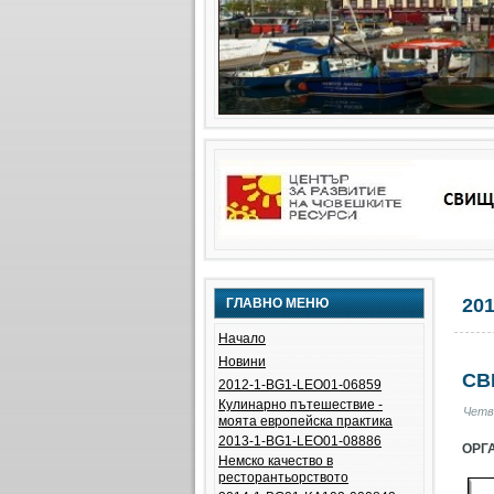
20
ГЛАВНО МЕНЮ
Начало
Новини
СВ
2012-1-BG1-LEO01-06859
Кулинарно пътешествие -
Четв
моята европейска практика
2013-1-BG1-LEO01-08886
ОРГ
Немско качество в
ресторантьорството