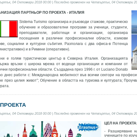
ъртък, 04 Октомври 2018 00:00 | Последно променен на Четвъртък, 04 Октомври 20
АНИЗАЦИЯ ПАРТНЬОР ПО ПРОЕКТА - ИТАЛИЯ
Sistema Turismo организира и ръководи стажове, практическо
обучение и образователни програми за ученици, студенти,
преподаватели, работещи и организации, организира
посещения в различни професионални области, езикови
ове, социални и културни събития. Разполага с два офиса-в Потенца
инистративен) и в Римини (оперативен).
ни е голям туристически център в Северна Италия. Организацията
ържа връзки с широка мрежа от водещи организации и компании от
ични професионални области. Създадена през 1996 г. от Luciano Donato
no днес работи с: Международна мобилност във всички сектори на профес
не през целия живот”; Обучение в областта на туризма и културата; Проучв
урата.
 ПРОЕКТА
ъртък, 04 Октомври 2018 00:00 | Последно променен на Четвъртък, 04 Октомври 20
ЦЕЛ НА ПРОЕКТА
- Разширяване н
учениците по изуч