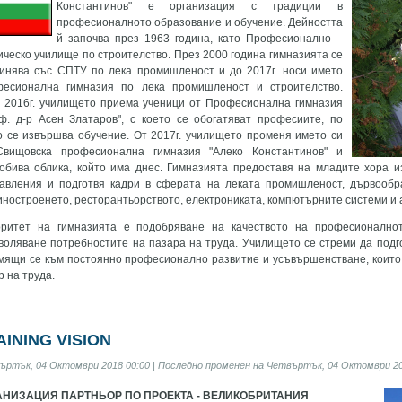
Константинов" е организация с традиции в
професионалното образование и обучение. Дейността
й започва през 1963 година, като Професионално –
ическо училище по строителство. През 2000 година гимназията се
инява със СПТУ по лека промишленост и до 2017г. носи името
есионална гимназия по лека промишленост и строителство.
 2016г. училището приема ученици от Професионална гимназия
ф. д-р Асен Златаров", с което се обогатяват професиите, по
о се извършва обучение. От 2017г. училището променя името си
вищовска професионална гимназия "Алеко Константинов" и
обива облика, който има днес. Гимназията предоставя на младите хора 
авления и подготвя кадри в сферата на леката промишленост, дървообраб
ностроенето, ресторантьорството, електрониката, компютърните системи и 
ритет на гимназията е подобряване на качеството на професионално
воляване потребностите на пазара на труда. Училището се стреми да подго
мящи се към постоянно професионално развитие и усъвършенстване, които
р на труда.
AINING VISION
ъртък, 04 Октомври 2018 00:00 | Последно променен на Четвъртък, 04 Октомври 20
АНИЗАЦИЯ ПАРТНЬОР ПО ПРОЕКТА - ВЕЛИКОБРИТАНИЯ