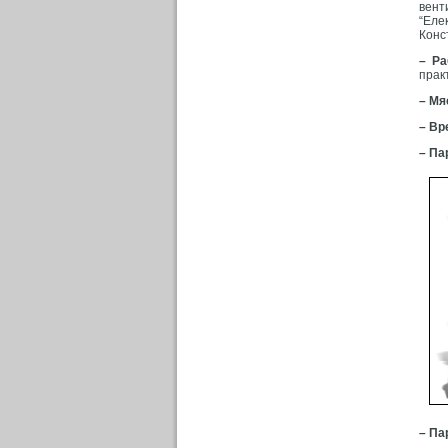
вент
“Еле
Конс
– Ра
прак
– Мя
– Вр
– Па
– Па