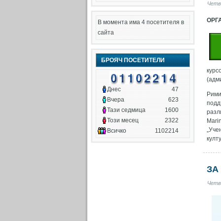
Четв
ОРГ
В момента има 4 посетителя в
сайта
БРОЯЧ ПОСЕТИТЕЛИ
курс
(адм
Днес
47
Рими
Вчера
623
подд
Тази седмица
1600
разл
Този месец
2322
Mari
„Уче
Всичко
1102214
култ
ЗА
Четв