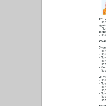
култ
- По
дуал
- По
форм
- По
ОЧА
Учен
- Пр
- Пр
- Пр
- Пр
- На
- Ув
- По
За у
- По
- По
- Пр
- По
- Пр
- По
- По