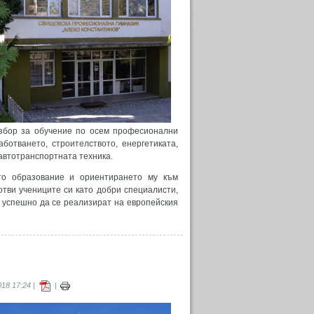
избор за обучение по осем професионални
отването, строителството, енергетиката,
автотранспортната техника.
то образование и ориентирането му към
тви учениците си като добри специалисти,
 успешно да се реализират на европейския
18 17:24 |
|