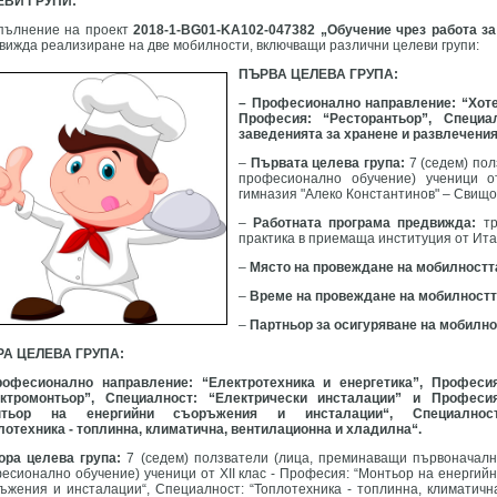
ЕВИ ГРУПИ:
пълнение на проект
2018-1-BG01-KA102-047382 „Обучение чрез работа з
вижда реализиране на две мобилности, включващи различни целеви групи:
ПЪРВА ЦЕЛЕВА ГРУПА:
– Професионално направление: “Хоте
Професия: “Ресторантьор”, Специа
заведенията за хранене и развлечения
–
Първата целева група:
7 (седем) по
професионално обучение) ученици о
гимназия "Алеко Константинов" – Свищо
–
Работната програма предвижда:
тр
практика в приемаща институция от Ита
–
Място на провеждане на мобилностт
–
Време на провеждане на мобилностт
–
Партньор за осигуряване на мобилно
РА ЦЕЛЕВА ГРУПА:
офесионално направление: “Електротехника и енергетика”, Професия
ктромонтьор”, Специалност: “Електрически инсталации” и Професия
нтьор на енергийни съоръжения и инсталации“, Специалност
лотехника - топлинна, климатична, вентилационна и хладилна“.
ора целева група:
7 (седем) ползватели (лица, преминаващи първоначал
есионално обучение) ученици от XII клас - Професия: “Монтьор на енергий
ъжения и инсталации“, Специалност: “Топлотехника - топлинна, климатичн