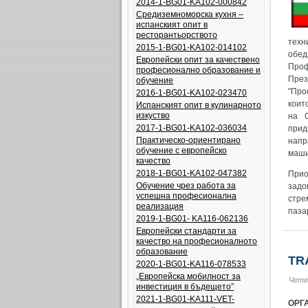
2014-1-BG01-KA102-000842
Средиземноморска кухня –
испанският опит в
ресторантьорството
техн
2015-1-BG01-KA102-014102
обед
Европейски опит за качествено
Проф
професионално образование и
През
обучение
"Про
2016-1-BG01-KA102-023470
коит
Испанският опит в кулинарното
изкуство
на С
2017-1-BG01-KA102-036034
прид
Практическо-ориентирано
напр
обучение с европейско
маши
качество
2018-1-BG01-KA102-047382
Прио
Обучение чрез работа за
задо
успешна професионална
стре
реализация
паза
2019-1-BG01- KA116-062136
Европейски стандарти за
качество на професионалното
образование
TR
2020-1-BG01-KA116-078533
„Европейска мобилност за
Четв
инвестиция в бъдещето”
2021-1-BG01-KA111-VET-
ОРГ