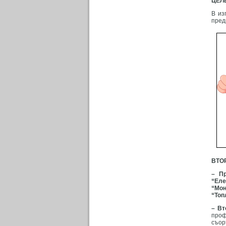
ЦЕЛ
В из
пред
ВТО
– Пр
“Еле
“Мо
“Топ
– Вт
проф
съор