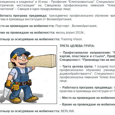
илационна и хладилна“ и XI клас - Професия: “Електромонтьор”, Специалнос
ктрически инсталации” на Свищовска професионална гимназия "Алек
тантинов" – Свищов и едно придружаващо лице;
ботната програма предвижда:
триседмично професионално обучение чр
тика в приемаща институция от Великобритания;
сто на провеждане на мобилността:
Портсмут , Великобритания;
еме на провеждане на мобилността:
месец април 2019г.;
ртньор за осигуряване на мобилността:
Training Vision.
ТРЕТА ЦЕЛЕВА ГРУПА:
– Професионално направление: “
хартия, пластмаси и стъкло”, Про
Специалност: “Производство на ме
– Трета целева група:
7 (седем) по
професионално обучение) учениц
дървообработването“, Специалност
професионална гимназия "Алеко Кон
лице;
– Работната програма предвижда:
практика в приемаща институция от 
– Място на провеждане на мобилно
– Време на провеждане на мобилно
ртньор за осигуряване на мобилността:
BERLINK.