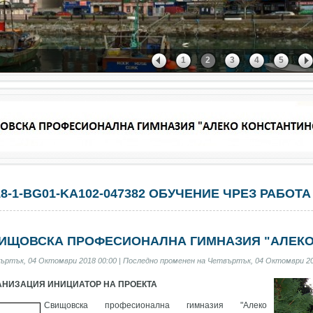
1
2
3
4
5
18-1-BG01-KA102-047382 ОБУЧЕНИЕ ЧРЕЗ РАБОТА
ИЩОВСКА ПРОФЕСИОНАЛНА ГИМНАЗИЯ "АЛЕКО
ъртък, 04 Октомври 2018 00:00 | Последно променен на Четвъртък, 04 Октомври 20
АНИЗАЦИЯ ИНИЦИАТОР НА ПРОЕКТА
Свищовска професионална гимназия "Алеко