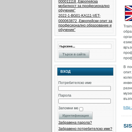
000011118 „Европейска
мобилност за професионално
обучение”
2022-1-BG01-KA111-VET-
000063872 „Eвропейски опит за
професионално образование и
Trai
обучение”
обра
орга
език
връз
про
проф
В по
ВХОД
опит
коле
Потребителско име
инве
разн
музе
Парола
възп
http
Запомни ме
Забравена парола?
SI
Забравено потребителско име?