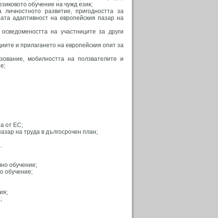
езиковото обучение на чужд език;
 личностното развитие, пригодността за
рата адаптивност на европейския пазар на
осведомеността на участниците за други
иите и прилагането на европейския опит за
зование, мобилността на ползвателите и
е;
а от ЕС;
пазар на труда в дългосрочен план;
.
лно обучение;
о обучение;
ия;
;