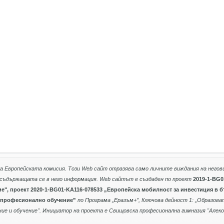
на Европейската комисия. Този
Web
сайт отразява само личните виждания на негов
 съдържащата се в него информация.
Web
сайтът е създаден по проект
2019-1-BG0
ие
", проект 2020-1-BG01-KA116-078533 „Европейска мобилност за инвестиция в 
а професионално обучение”
по Програма „Еразъм+”, Ключова дейност 1: „Образов
ие и обучение". Инициатор на проекта е Свищовска професионална гимназия "Алек