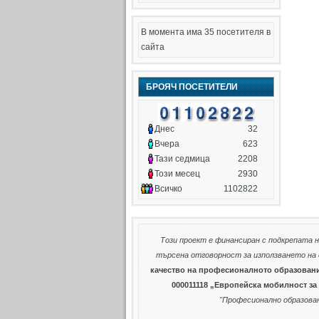
В момента има 35 посетителя в
сайта
БРОЯЧ ПОСЕТИТЕЛИ
Днес
32
Вчера
623
Тази седмица
2208
Този месец
2930
Всичко
1102822
Този проект е финансиран с подкрепата 
търсена отговорност за използването на
качество на професионалното образован
000011118 „Европейска мобилност з
"Професионално образован