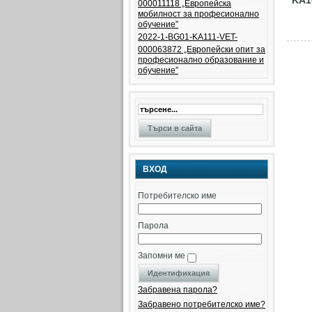
KA1
000011118 „Европейска
мобилност за професионално
обучение”
2022-1-BG01-KA111-VET-
000063872 „Eвропейски опит за
професионално образование и
обучение”
ВХОД
Потребителско име
Парола
Запомни ме
Забравена парола?
Забравено потребителско име?