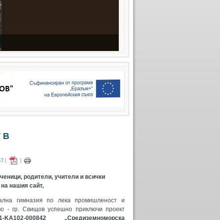
 В
3 |
|
ченици, родители, учители и всички
на нашия сайт,
ална гимназия по лека промишленост и
во - гр. Свищов успешно приключи проект
01-KA102-000842 „Средиземноморска