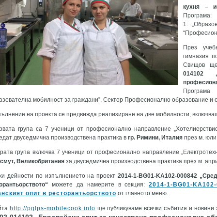
кухня – и
Програм
1: „Образо
“Професион
През учеб
гимназия п
Свищов ще
014102
професио
Програма
азователна мобилност за граждани”, Сектор Професионално образование и о
пълнение на проекта се предвижда реализиране на две мобилности, включващ
рвата група са 7 ученици от професионално направление „Хотелиерствио,
едат двуседмична производствена практика в
гр. Римини, Италия
през м. юли
ората група включва 7 ученици от професионално направление „Електротехн
смут, Великобритания
за двуседмична производствена практика през м. апри
ки дейности по изпълнението на проект
2014-1-BG01-KA102-000842 „Сред
орантьорството“
можете да намерите в секция:
2014-1-BG01-KA102
анският опит в ресторантьорството
от главното меню.
йта
http://pglps-mobilecook.info
ще публикуваме всички събития и новини