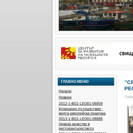
"С
ГЛАВНО МЕНЮ
РЕ
Начало
Събо
Новини
2012-1-BG1-LEO01-06859
Кулинарно пътешествие -
моята европейска практика
2013-1-BG1-LEO01-08886
Немско качество в
ресторантьорството