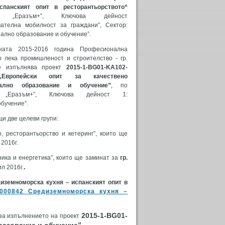
спанският опит в ресторантьорството“
а: „Еразъм+”, Ключова дейност
вателна мобилност за граждани”, Сектор:
ално образование и обучение”.
ната 2015-2016 година Професионална
о лека промишленост и строителство - гр.
 изпълнява проект
2015-1-BG01-KA102-
„Европейски опит за качествено
нално образование и обучение”
, по
 „Еразъм+”, Ключова дейност 1:
бучение”.
и две целеви групи:
 ресторантьорство и кетеринг”, които ще
 2016г.
ика и енергетика”, които ще заминат за
гр.
.
л 2016г.
иземноморска кухня – испанският опит в
-000842 Средиземноморска кухня –
2015-1-BG01-
 за изпълнението на проект