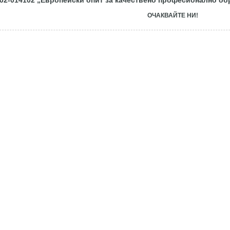
02-014102
„Европейски опит за качествено професионално об
ОЧАКВАЙТЕ НИ!