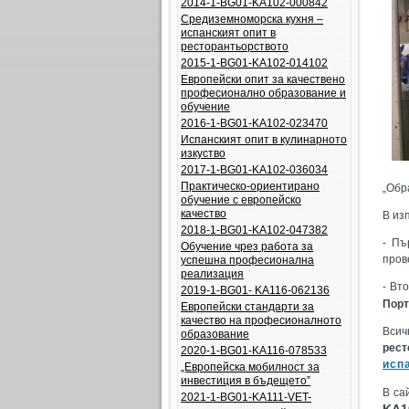
2014-1-BG01-KA102-000842
Средиземноморска кухня –
испанският опит в
ресторантьорството
2015-1-BG01-KA102-014102
Европейски опит за качествено
професионално образование и
обучение
2016-1-BG01-KA102-023470
Испанският опит в кулинарното
изкуство
2017-1-BG01-KA102-036034
Практическо-ориентирано
„Обр
обучение с европейско
качество
В из
2018-1-BG01-KA102-047382
- Пъ
Обучение чрез работа за
пров
успешна професионална
реализация
- Вт
2019-1-BG01- KA116-062136
Порт
Европейски стандарти за
качество на професионалното
Всич
образование
рест
2020-1-BG01-KA116-078533
исп
„Европейска мобилност за
инвестиция в бъдещето”
В са
2021-1-BG01-KA111-VET-