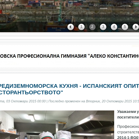
1
2
3
4
5
РЕДИЗЕМНОМОРСКА КУХНЯ - ИСПАНСКИЯТ ОПИТ
СТОРАНТЬОРСТВОТО"
та, 03 Октомври 2015 00:00 | Последно променен на Вторник, 20 Октомври 2015 10:5
Уважаеми у
посетители 
Професион
строителст
2014-1-BG