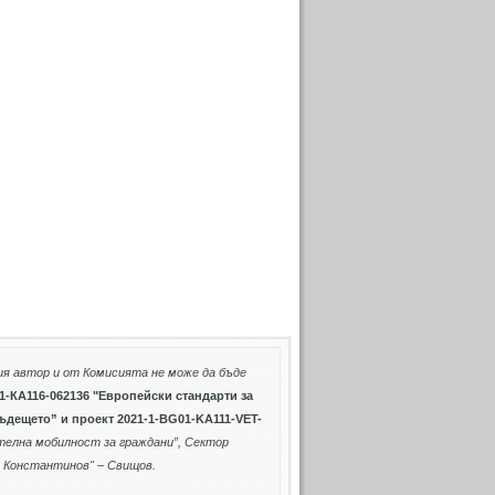
ия автор и от Комисията не може да бъде
1-КА116-062136 "Европейски стандарти за
бъдещето” и проект
2021-1-BG01-KA111-VET-
ателна мобилност за граждани”
, Сектор
о Константинов" – Свищов.