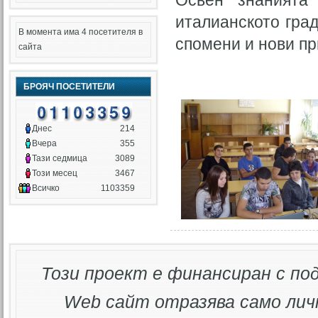
Освен знанията
италианското гра
В момента има 4 посетителя в
спомени и нови пр
сайта
БРОЯЧ ПОСЕТИТЕЛИ
Днес
214
Вчера
355
Тази седмица
3089
Този месец
3467
Всичко
1103359
Този проект е финансиран с по
Web
сайт отразява само лич