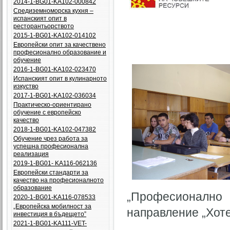
2014-1-BG01-KA102-000842
Средиземноморска кухня –
испанският опит в
ресторантьорството
2015-1-BG01-KA102-014102
Европейски опит за качествено
професионално образование и
обучение
2016-1-BG01-KA102-023470
Испанският опит в кулинарното
изкуство
2017-1-BG01-KA102-036034
Практическо-ориентирано
обучение с европейско
качество
2018-1-BG01-KA102-047382
Обучение чрез работа за
успешна професионална
реализация
2019-1-BG01- KA116-062136
Европейски стандарти за
качество на професионалното
образование
„Професионално
2020-1-BG01-KA116-078533
„Европейска мобилност за
направление „Хоте
инвестиция в бъдещето”
2021-1-BG01-KA111-VET-