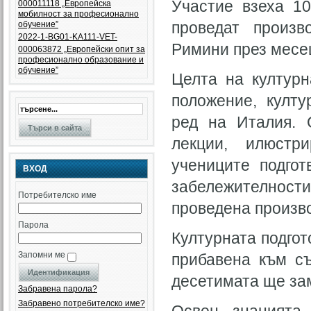
Участие взеха 10
000011118 „Европейска
мобилност за професионално
проведат произв
обучение”
2022-1-BG01-KA111-VET-
Римини през месец
000063872 „Eвропейски опит за
професионално образование и
обучение”
Целта на културн
положение, култу
ред на Италия. 
лекции, илюстр
учениците подгот
ВХОД
забележителности
Потребителско име
проведена произво
Парола
Културната подгот
Запомни ме
прибавена към с
десетимата ще за
Забравена парола?
Забравено потребителско име?