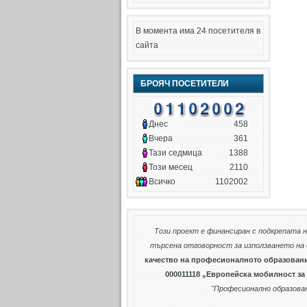
В момента има 24 посетителя в
сайта
БРОЯЧ ПОСЕТИТЕЛИ
Днес
458
Вчера
361
Тази седмица
1388
Този месец
2110
Всичко
1102002
Този проект е финансиран с подкрепата 
търсена отговорност за използването на
качество на професионалното образован
000011118 „Европейска мобилност з
"Професионално образован