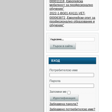
000011118 „Европейска
мобилност за професионално
обучение”
2022-1-BG01-KA111-VET-
000063872 „Eвропейски опит за
професионално образование и
обучение”
ВХОД
Потребителско име
Парола
Запомни ме
Забравена парола?
Забравено потребителско име?