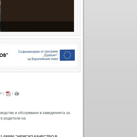
6 |
|
зводство и обслужване в заведенията за
те родители на
01-08886
"НЕМСКО КАЧЕСТВО В