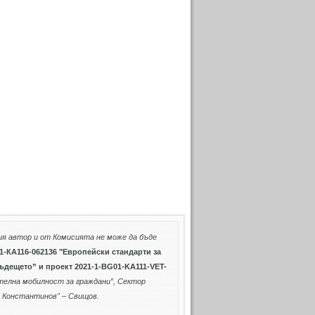
ия автор и от Комисията не може да бъде
1-КА116-062136 "Европейски стандарти за
бъдещето” и проект
2021-1-BG01-KA111-VET-
ателна мобилност за граждани”
, Сектор
о Константинов" – Свищов.