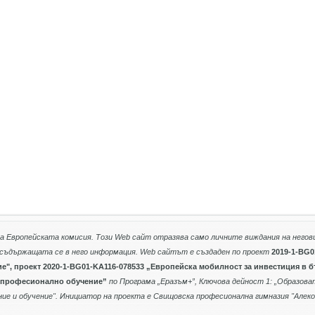
на Европейската комисия. Този
Web
сайт отразява само личните виждания на негов
 съдържащата се в него информация.
Web
сайтът е създаден по проект
2019-1-BG0
ие
", проект 2020-1-BG01-KA116-078533 „Европейска мобилност за инвестиция в 
а професионално обучение”
по Програма „Еразъм+”, Ключова дейност 1: „Образов
ие и обучение". Инициатор на проекта е Свищовска професионална гимназия "Алек