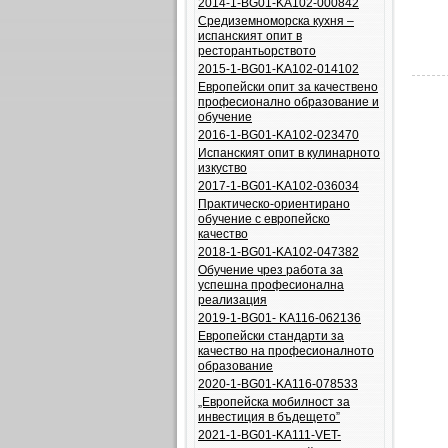
2014-1-BG01-KA102-000842
Средиземноморска кухня –
испанският опит в
ресторантьорството
2015-1-BG01-KA102-014102
Европейски опит за качествено
професионално образование и
обучение
2016-1-BG01-KA102-023470
Испанският опит в кулинарното
изкуство
2017-1-BG01-KA102-036034
Практическо-ориентирано
обучение с европейско
качество
2018-1-BG01-KA102-047382
Обучение чрез работа за
успешна професионална
реализация
2019-1-BG01- KA116-062136
Европейски стандарти за
качество на професионалното
образование
2020-1-BG01-KA116-078533
„Европейска мобилност за
инвестиция в бъдещето”
2021-1-BG01-KA111-VET-