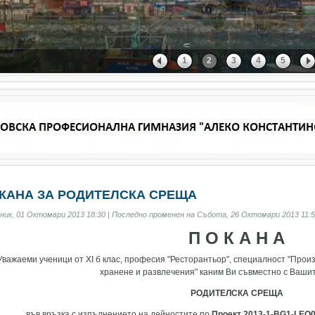
1
2
3
4
5
КАНА ЗА РОДИТЕЛСКА СРЕЩА
ник, 01 Октомври 2013 18:30 | Последно променен на Събота, 26 Октомври 2013 11:5
П О К А Н А
Уважаеми ученици от XI б клас, професия "Ресторантьор", специалност "Прои
хранене и развлечения" каним Ви съвместно с Ваши
РОДИТЕЛСКА СРЕЩА
във връзка с изпълнението на дейностите по
Проект
2013-1-BG1-LEO